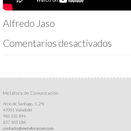
Alfredo Jaso
Comentarios desactivados
Metáfora de Comunicación
Atrio de Santiago, 1, 2ºb
47001 Valladolid
983 132 896
637 303 186
contacto@metaforacom.com