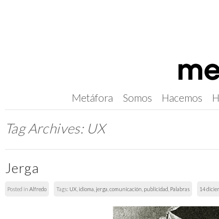
Metáfora
Somos
Hacemos
H
Tag Archives:
UX
Jerga
Posted in
Alfredo
Tags:
UX
,
idioma
,
jerga
,
comunicación
,
publicidad
,
Palabras
14 dicie