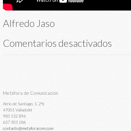
Alfredo Jaso
Comentarios desactivados
Metáfora de Comunicación
Atrio de Santiago, 1, 2ºb
47001 Valladolid
983 132 896
637 303 186
contacto@metaforacom.com