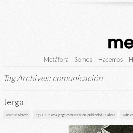
Metáfora
Somos
Hacemos
H
Tag Archives:
comunicación
Jerga
Posted in
Alfredo
Tags:
UX
,
idioma
,
jerga
,
comunicación
,
publicidad
,
Palabras
14 dicie