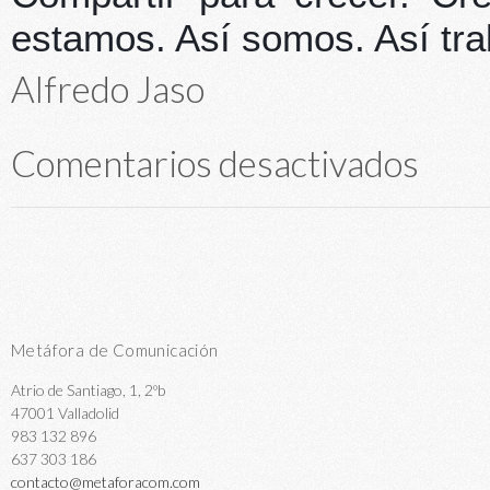
estamos. Así somos. Así tr
Alfredo Jaso
Comentarios desactivados
Metáfora de Comunicación
Atrio de Santiago, 1, 2ºb
47001 Valladolid
983 132 896
637 303 186
contacto@metaforacom.com