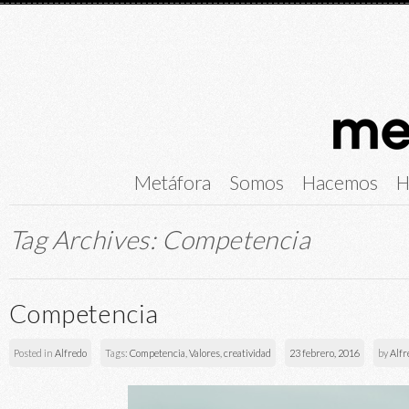
Metáfora
Somos
Hacemos
H
Tag Archives:
Competencia
Competencia
Posted in
Alfredo
Tags:
Competencia
,
Valores
,
creatividad
23 febrero, 2016
by
Alfr