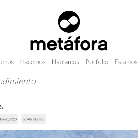
omos
Hacemos
Hablamos
Porfolio
Estamos
dimiento
os
ebrero, 2020
by
Alfredo Jaso