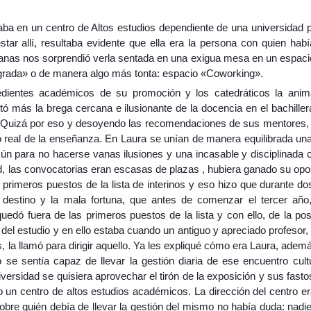
 en un centro de Altos estudios dependiente de una universidad púb
star allí, resultaba evidente que ella era la persona con quien hab
anas nos sorprendió verla sentada en una exigua mesa en un espac
grada» o de manera algo más tonta: espacio «Coworking».
dientes académicos de su promoción y los catedráticos la anim
tó más la brega cercana e ilusionante de la docencia en el bachillera
 Quizá por eso y desoyendo las recomendaciones de sus mentores, d
 real de la enseñanza. En Laura se unían de manera equilibrada una 
 para no hacerse vanas ilusiones y una incasable y disciplinada c
, las convocatorias eran escasas de plazas , hubiera ganado su opos
os primeros puestos de la lista de interinos y eso hizo que durante d
 destino y la mala fortuna, que antes de comenzar el tercer año
uedó fuera de las primeros puestos de la lista y con ello, de la pos
area del estudio y en ello estaba cuando un antiguo y apreciado profes
, la llamó para dirigir aquello. Ya les expliqué cómo era Laura, ademá
 se sentía capaz de llevar la gestión diaria de ese encuentro cul
versidad se quisiera aprovechar el tirón de la exposición y sus fastos
do un centro de altos estudios académicos. La dirección del centro e
 sobre quién debía de llevar la gestión del mismo no había duda: nadi