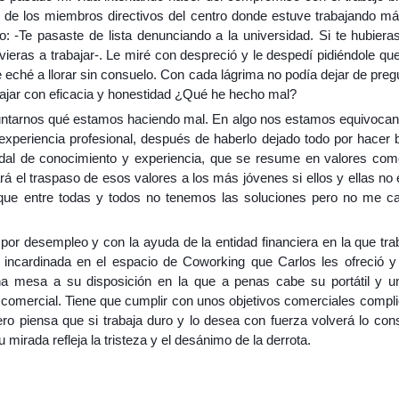
de los miembros directivos del centro donde estuve trabajando má
: -Te pasaste de lista denunciando a la universidad. Si te hubier
ieras a trabajar-. Le miré con despreció y le despedí pidiéndole que n
eché a llorar sin consuelo. Con cada lágrima no podía dejar de pregu
bajar con eficacia y honestidad ¿Qué he hecho mal?
ntarnos qué estamos haciendo mal. En algo nos estamos equivocan
 experiencia profesional, después de haberlo dejado todo por hacer b
dal de conocimiento y experiencia, que se resume en valores como 
ará el traspaso de esos valores a los más jóvenes si ellos y ellas 
 que entre todas y todos no tenemos las soluciones pero no me c
 por desempleo y con la ayuda de la entidad financiera en la que tr
ncardinada en el espacio de Coworking que Carlos les ofreció y 
na mesa a su disposición en la que a penas cabe su portátil y 
comercial. Tiene que cumplir con unos objetivos comerciales comp
ro piensa que si trabaja duro y lo desea con fuerza volverá lo cons
mirada refleja la tristeza y el desánimo de la derrota.