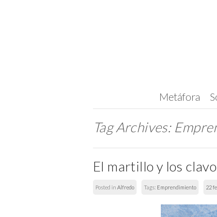
Metáfora
S
Tag Archives:
Empren
El martillo y los clav
Posted in
Alfredo
Tags:
Emprendimiento
22 f