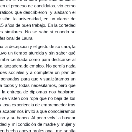
e en el proceso de candidatos, vio como
dráticos que describieron y alabaron el
isión, la universidad, en un alarde de
e 15 años de buen trabajo. En la cortedad
nes similares. No se sabe si cuando se
fesional de Laura.
a la decepción y el gesto de su cara, la
duvo un tiempo aturdida y sin saber qué
ntraba centrada como para dedicarse al
una lanzadera de empleo. No perdía nada
edes sociales y a completar un plan de
n pensadas para que visualizáramos un
izá todos y todas necesitamos, pero que
 la entrega de diplomas nos hablaron,
 se visten con ropa que no baja de los
xitosa experiencia de emprendedor tras
ara acabar nos invitó a que conociéramos
ino y su banco. Al poco volví a buscar
dad y mi condición de madre y mujer y
en hecho apoyo profesional, me sentía