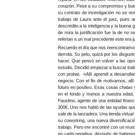
corazón. Pese a su compromiso y buen h
su contrato de investigación no se ren
trabajo de Laura ante el juez, pues a
descrédito a la inteligencia y la buena 
de mira la justificación fue la de no
referían a un mal precedente este era ju
Recuerdo el día que nos reencontramos. 
derrota. Su pelo, quizá por los disgus
hacer. Que pensó en volver a las opos
estudio. Decidió empezar a buscar trab
con probar. «Allí aprendí a desarroll
negocio. Con el fin de motivarnos, a
futuro en positivo. Esas cosas chatas 
en el fondo y menos a nuestra edad, 
Faustino, agente de una entidad finan
300€. Uno nos habló de las ayudas que
salir de la lanzadera. Una tienda virtu
su coworking, una nueva diversificaci
trabajo. Pero me encontré con un mur
en cada negativa, después de haberme