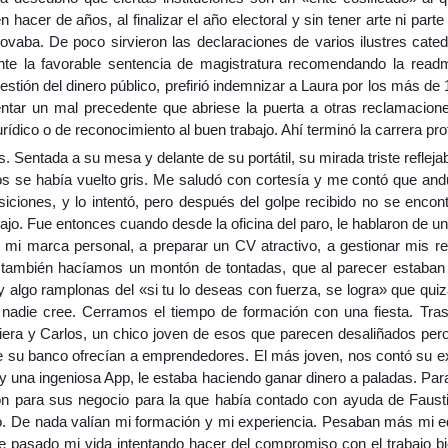
acer de años, al finalizar el año electoral y sin tener arte ni part
ovaba. De poco sirvieron las declaraciones de varios ilustres cate
nte la favorable sentencia de magistratura recomendando la readm
gestión del dinero público, prefirió indemnizar a Laura por los más d
 sentar un mal precedente que abriese la puerta a otras reclamacio
rídico o de reconocimiento al buen trabajo. Ahí terminó la carrera pro
Sentada a su mesa y delante de su portátil, su mirada triste reflejab
tos se había vuelto gris. Me saludó con cortesía y me contó que an
iciones, y lo intentó, pero después del golpe recibido no se enco
ajo. Fue entonces cuando desde la oficina del paro, le hablaron de 
ar mi marca personal, a preparar un CV atractivo, a gestionar mis r
llí también hacíamos un montón de tontadas, que al parecer estaba
y algo ramplonas del «si tu lo deseas con fuerza, se logra» que qu
nadie cree. Cerramos el tiempo de formación con una fiesta. Tras
ciera y Carlos, un chico joven de esos que parecen desaliñados pero
 su banco ofrecían a emprendedores. El más joven, nos contó su e
al y una ingeniosa App, le estaba haciendo ganar dinero a paladas. P
ón para sus negocio para la que había contado con ayuda de Faust
o. De nada valían mi formación y mi experiencia. Pesaban más mi e
 pasado mi vida intentando hacer del compromiso con el trabajo bi