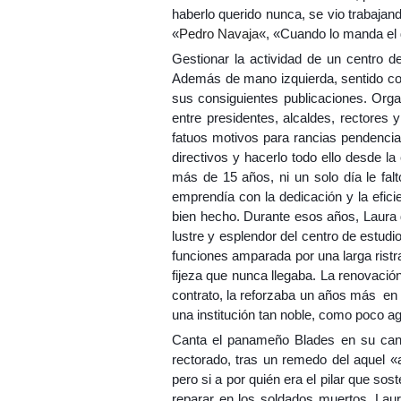
haberlo querido nunca, se vio trabajan
«
Pedro Navaja
«, «Cuando lo manda el de
Gestionar la actividad de un centro de
Además de mano izquierda, sentido comú
sus consiguientes publicaciones. Orga
entre presidentes, alcaldes, rectores
fatuos motivos para rancias pendencia
directivos y hacerlo todo ello desde l
más de 15 años, ni un solo día le falt
emprendía con la dedicación y la efici
bien hecho. Durante esos años, Laura d
lustre y esplendor del centro de estu
funciones amparada por una larga ristr
fijeza que nunca llegaba. La renovaci
contrato, la reforzaba un años más en s
una institución tan noble, como poco ag
Canta el panameño Blades en su ca
rectorado, tras un remedo del aquel «
pero si a por quién era el pilar que so
reparar en los soldados muertos, Laur