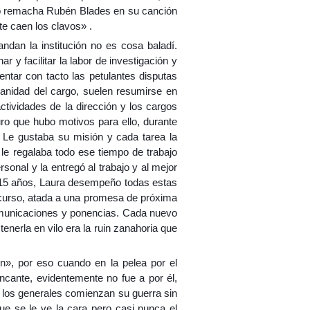
Como remacha Rubén Blades en su canción
 te caen los clavos» .
andan la institución no es cosa baladí.
y facilitar la labor de investigación y
ntar con tacto las petulantes disputas
vanidad del cargo, suelen resumirse en
tividades de la dirección y los cargos
uro que hubo motivos para ello, durante
o. Le gustaba su misión y cada tarea la
 le regalaba todo ese tiempo de trabajo
onal y la entregó al trabajo y al mejor
e 15 años, Laura desempeño todas estas
e curso, atada a una promesa de próxima
comunicaciones y ponencias. Cada nuevo
enerla en vilo era la ruin zanahoria que
n», por eso cuando en la pelea por el
ncante, evidentemente no fue a por él,
mo los generales comienzan su guerra sin
ue se le ve la cara pero casi nunca el