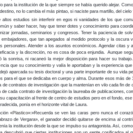
do para la institución de la que siempre se había querido alejar. 
stino, no lo cambia el más pintao, si naciste para martillo, del cielo
 altos estudios sin interferir en egos ni vanidades de los que com
n y saber hacer, hay que tener dotes y conocimiento para coordinar 
nizar jornadas, seminarios y congresos. Tener la paciencia de solve
 y embajadores, que tan apegados al medido protocolo y la oscura 
s personales. Atender a los asuntos económicos. Agendar citas y ac
a eficacia y la discreción, no es cosa de poca enjundia. Aunque seg
ó la sonrisa, ni racaneó la mejor disposición para hacer su trabaj
encia que su conocimiento y valía le aportaban y la experiencia que
ejó aparcada su tesis doctoral y una parte importante de su vida pers
dios para el que se dedicaba en cuerpo y alma. Durante esos más d
a de contratos de investigación que la mantenían en vilo cada fin d
ón de cada contrato de investigación la laureaba de publicaciones, 
u capacitación al frente de centro de estudios pero en el fondo, ese t
radecida, ponía en el horizonte vital de Laura.
nción
«Plastico»
:»Recuerda se ven las caras pero nunca el corazó
abrazo de Vergara», el ganador decidió quitarse de encima al contri
stenía la institución desde la que se impulso su antagonista. Así, co
a descubrió que ciertas instituciones son un «ente cosificado» al q